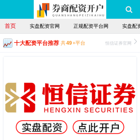
首页
实盘配资官网
正规配资平台网
实盘配
十大配资平台推荐
恒信证券官网
共
64
+平台