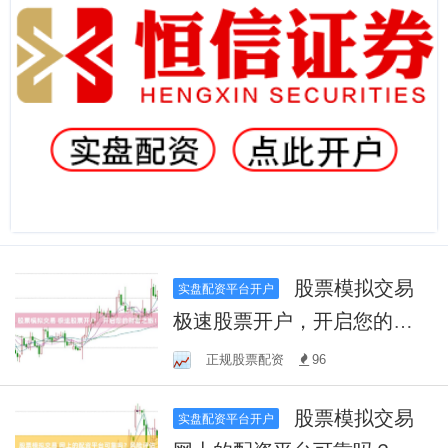
股票模拟交易
实盘配资平台开户
极速股票开户，开启您的财
富之旅！
正规股票配资
96
股票模拟交易
实盘配资平台开户