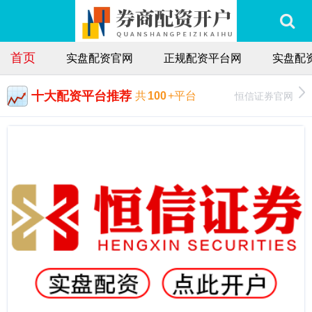
首页
实盘配资官网
正规配资平台网
实盘配
十大配资平台推荐
恒信证券官网
共
100
+平台