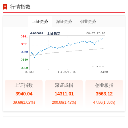
行情指数
上证走势
深证走势
创业走势
上证指数
深证成指
创业板指
3940.04
14311.01
3563.12
39.69
(1.02%)
200.89
(1.42%)
47.56
(1.35%)