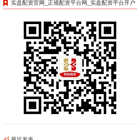
实盘配资官网_正规配资平台网_实盘配资平台开户
最近发表