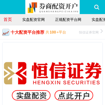
首页
实盘配资官网
正规配资平台网
实盘配
十大配资平台推荐
恒信证券官网
共
100
+平台